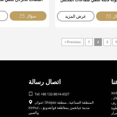
سؤال
ل
عرض المزيد


< Previous
1
2
3
ا
اتصال رسالة
أسست في عام

Tel: +86 132-8614-4327
اك .
عنوان: Shiqiao المنطقة الصناعية ، منطقة

 رف
Xinhui ، مدينة جيانغمن بمقاطعة قوانغدونغ ،
طوة
والصين
رار