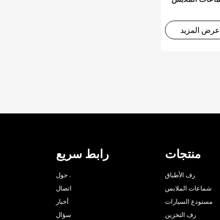
عرض المزيد
منتجات
رابط سريع
رف الأطباق
حول .
شماعات الملابس
اتصال
مستودع السيارات
أخبار
رف التخزين
سؤال