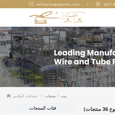

whiskylee@gdjmmc.com
|

بيت
منتجات
شماعات الملابس



فئات المنتجات
نتجات)