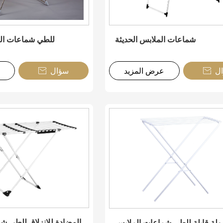
شماعات الملابس الحديثة
للطي شماعات الم
ل
عرض المزيد
سؤال


المضادة للانزلاق للطي ش
لة قابلة للطي شماعات الملابس