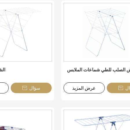
يض الصلب للطي شماعات الملابس
الش
ل
عرض المزيد
سؤال

