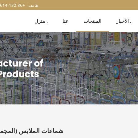
هاتف: +86 132-8614-4327
الأخبار .
المنتجات
عنا
منزل .
شماعات الملابس
(المجموع 36 م