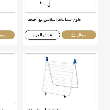
طوي شماعات الملابس مع أجنحة
سؤال
عرض المزيد
سؤا

منشفة حمام مجموعة
محمو