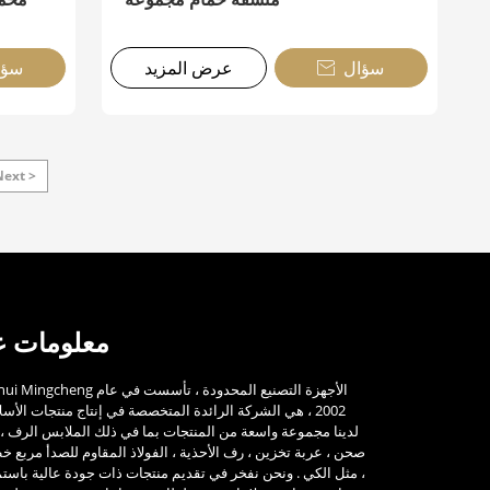
سؤال
عرض المزيد
سؤا

Next >
معلومات عن
Xinhui Mingcheng الأجهزة التصنيع المحدودة ، ت
2002 ، هي الشركة الرائدة المتخصصة في إنتاج منتجات الأسل
لدينا مجموعة واسعة من المنتجات بما في ذلك الملابس الرف ،
صحن ، عربة تخزين ، رف الأحذية ، الفولاذ المقاوم للصدأ مربع خ
، مثل الكي . ونحن نفخر في تقديم منتجات ذات جودة عالية باستم