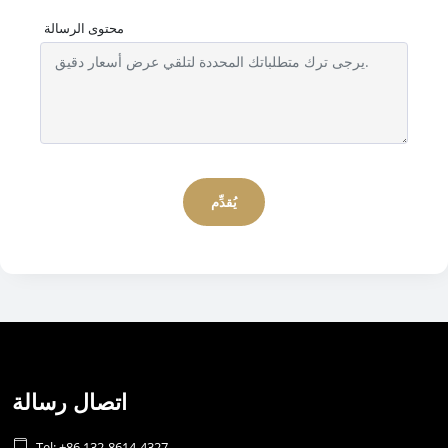
محتوى الرسالة
يُقدِّم
اتصال رسالة

Tel: +86 132-8614-4327