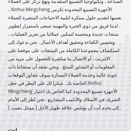
الصناعة ، وتكنولوجيا التصنيع المتقدمة ونهج تركز على العملاء
، Xinhui Mingcheng الأجهزة التصنيع المحدودة تكرس
نفسها لتقديم حلول مبتكرة لتلبية الاحتياجات المتغيرة للعملاء
. لدينا فريق من ذوي الخبرة والمهنية تسعى باستمرار لتطوير
منتجات جديدة ومحسنة لتمكين عملائنا من تعزيز العمليات ،
وتحسين الكفاءة وتحقيق أهداف الأعمال . نحن ندعوك إلى
استكشاف مجموعتنا الكاملة من المنتجات على موقعنا على
الانترنت ، أو الاتصال بنا مباشرة للحصول على مزيد من
المعلومات أو التشاور المنتج . ونحن نعتقد أن منتجاتنا ذات
جودة عالية وخدمة العملاء الممتازة سوف تتجاوز التوقعات
الخاصة بك . شكرا لك على النظر في جعل Xinhui
Mingcheng الأجهزة تصنيع المحدودة كما الخاص بك اختيار
الشريك في الأسلاك والأنابيب المشاريع . نحن نّظر إلى الأمام
إلى يخدم أنت أن يؤسّس علاقة طويل الأجل [ موتثل بنفيت ] .
ثبت