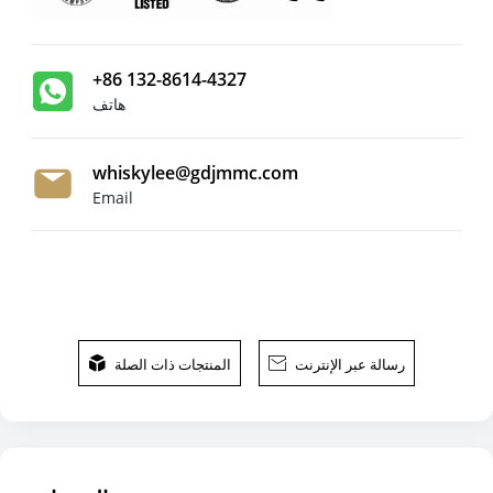
+86 132-8614-4327
هاتف
whiskylee@gdjmmc.com
Email
رسالة عبر الإنترنت

المنتجات ذات الصلة
