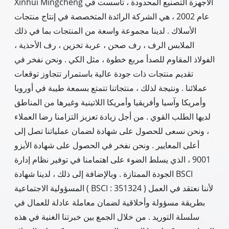
Xinhui Mingcheng الأجهزة التصنيع المحدودة ، تأسست في
عام 2002 ، هي الشركة الرائدة المتخصصة في إنتاج منتجات
الأسلاك . لدينا مجموعة واسعة من المنتجات بما في ذلك
الملابس الرف ، رف صحن ، عربة تخزين ، رف الأحذية ،
الفولاذ المقاوم للصدأ مربع خطوة ، مثل الكي . ونحن نفخر في
تقديم منتجات ذات جودة عالية باستمرار تتجاوز توقعات
عملائنا . ونتيجة لذلك ، منتجاتنا تتمتع بسمعة طيبة في أوروبا
وأمريكا وآسيا وأفريقيا وأمريكا اللاتينية وغيرها من المناطق
لديها الطلب القوي . من أجل زيادة تعزيز التزامنا رضا العملاء
، ونحن نسعى للحصول على شهادة لضمان عملياتنا تصل إلى
أعلى المعايير . ونحن نفخر في الحصول على شهادة الأيزو
9001 ، الذي يسلط الضوء على اهتمامنا في توفير نظام إدارة
الجودة الممتازة . وبالإضافة إلى ذلك ، لدينا شهادة BSCI
المسؤولية الاجتماعية ( BSCI : 351324 ) لأننا نعتقد في العمل
بطريقة مسؤولة وأخلاقية لضمان معاملة عادلة للعمال في
سلسلة التوريد . من خلال الجمع بين خبرتنا الغنية في هذه