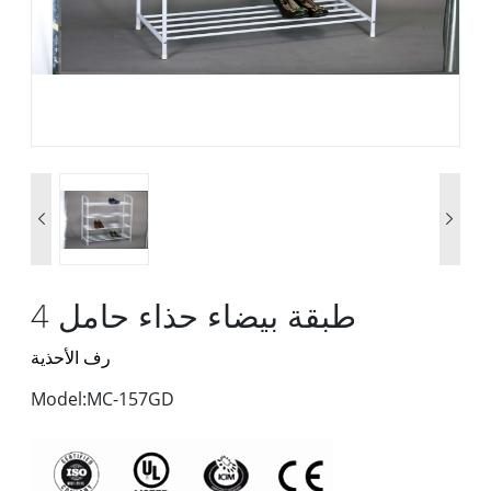


4 طبقة بيضاء حذاء حامل
رف الأحذية
Model:MC-157GD