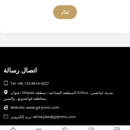
يُقدِّم
اتصال رسالة

Tel: +86 132-8614-4327
عنوان: Shiqiao المنطقة الصناعية ، منطقة Xinhui ، مدينة جيانغمن

بمقاطعة قوانغدونغ ، والصين

Website:
www.gd-jmmc.com
بريد إلكتروني: whiskylee@gdjmmc.com
