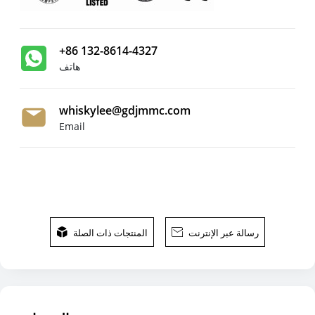
+86 132-8614-4327
هاتف
whiskylee@gdjmmc.com
Email
رسالة عبر الإنترنت

المنتجات ذات الصلة
