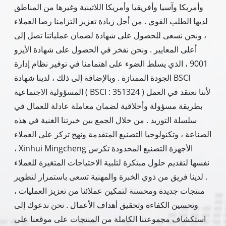
وأمريكا وآسيا وأفريقيا وأمريكا اللاتينية وغيرها من المناطق
لديها الطلب القوي . من أجل زيادة تعزيز التزامنا رضا العملاء
، ونحن نسعى للحصول على شهادة لضمان عملياتنا تصل إلى
أعلى المعايير . ونحن نفخر في الحصول على شهادة الأيزو
9001 ، الذي يسلط الضوء على اهتمامنا في توفير نظام إدارة
الجودة الممتازة . وبالإضافة إلى ذلك ، لدينا شهادة BSCI
المسؤولية الاجتماعية ( BSCI : 351324 ) لأننا نعتقد في العمل
بطريقة مسؤولة وأخلاقية لضمان معاملة عادلة للعمال في
سلسلة التوريد . من خلال الجمع بين خبرتنا الغنية في هذه
الصناعة ، وتكنولوجيا التصنيع المتقدمة ونهج تركز على العملاء
، Xinhui Mingcheng الأجهزة التصنيع المحدودة تكرس
نفسها لتقديم حلول مبتكرة لتلبية الاحتياجات المتغيرة للعملاء
. لدينا فريق من ذوي الخبرة والمهنية تسعى باستمرار لتطوير
منتجات جديدة ومحسنة لتمكين عملائنا من تعزيز العمليات ،
وتحسين الكفاءة وتحقيق أهداف الأعمال . نحن ندعوك إلى
استكشاف مجموعتنا الكاملة من المنتجات على موقعنا على