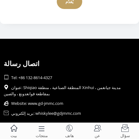
يُقدِّم
اتصال رسالة

Tel: +86 132-8614-4327
عنوان: Shiqiao المنطقة الصناعية ، منطقة Xinhui ، مدينة جيانغمن

بمقاطعة قوانغدونغ ، والصين

Website:
www.gd-jmmc.com
بريد إلكتروني: whiskylee@gdjmmc.com






سؤال
عن
هاتف
منتجات
بيت