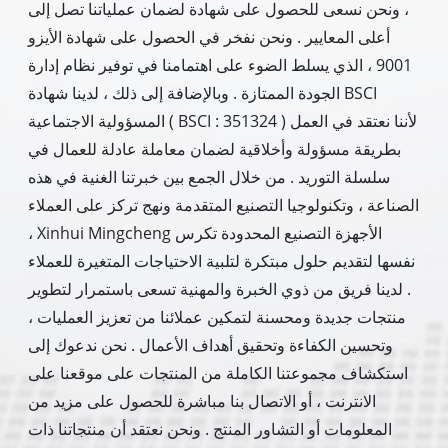
، ونحن نسعى للحصول على شهادة لضمان عملياتنا تصل إلى
أعلى المعايير . ونحن نفخر في الحصول على شهادة الأيزو
9001 ، الذي يسلط الضوء على اهتمامنا في توفير نظام إدارة
الجودة الممتازة . وبالإضافة إلى ذلك ، لدينا شهادة BSCI
المسؤولية الاجتماعية ( BSCI : 351324 ) لأننا نعتقد في العمل
بطريقة مسؤولة وأخلاقية لضمان معاملة عادلة للعمال في
سلسلة التوريد . من خلال الجمع بين خبرتنا الغنية في هذه
الصناعة ، وتكنولوجيا التصنيع المتقدمة ونهج تركز على العملاء
، Xinhui Mingcheng الأجهزة التصنيع المحدودة تكرس
نفسها لتقديم حلول مبتكرة لتلبية الاحتياجات المتغيرة للعملاء
. لدينا فريق من ذوي الخبرة والمهنية تسعى باستمرار لتطوير
منتجات جديدة ومحسنة لتمكين عملائنا من تعزيز العمليات ،
وتحسين الكفاءة وتحقيق أهداف الأعمال . نحن ندعوك إلى
استكشاف مجموعتنا الكاملة من المنتجات على موقعنا على
الانترنت ، أو الاتصال بنا مباشرة للحصول على مزيد من
المعلومات أو التشاور المنتج . ونحن نعتقد أن منتجاتنا ذات