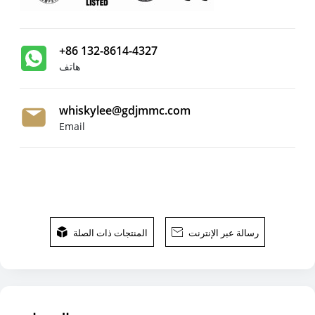
+86 132-8614-4327
هاتف
whiskylee@gdjmmc.com
Email
رسالة عبر الإنترنت

المنتجات ذات الصلة
